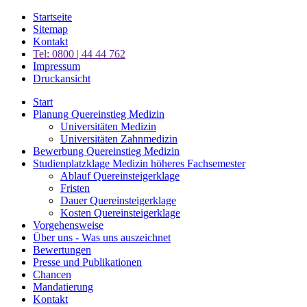
Startseite
Sitemap
Kontakt
Tel: 0800 | 44 44 762
Impressum
Druckansicht
Start
Planung Quereinstieg Medizin
Universitäten Medizin
Universitäten Zahnmedizin
Bewerbung Quereinstieg Medizin
Studienplatzklage Medizin höheres Fachsemester
Ablauf Quereinsteigerklage
Fristen
Dauer Quereinsteigerklage
Kosten Quereinsteigerklage
Vorgehensweise
Über uns - Was uns auszeichnet
Bewertungen
Presse und Publikationen
Chancen
Mandatierung
Kontakt