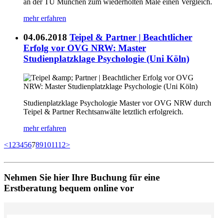
an der TU München zum wiederholten Male einen Vergleich.
mehr erfahren
04.06.2018
Teipel & Partner | Beachtlicher
Erfolg vor OVG NRW: Master
Studienplatzklage Psychologie (Uni Köln)
Studienplatzklage Psychologie Master vor OVG NRW durch
Teipel & Partner Rechtsanwälte letztlich erfolgreich.
mehr erfahren
<
1
2
3
4
5
6
7
8
9
10
11
12
>
Nehmen Sie hier Ihre Buchung für eine
Erstberatung bequem online vor