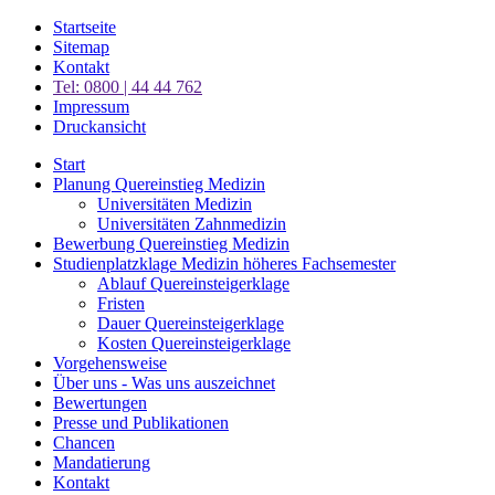
Startseite
Sitemap
Kontakt
Tel: 0800 | 44 44 762
Impressum
Druckansicht
Start
Planung Quereinstieg Medizin
Universitäten Medizin
Universitäten Zahnmedizin
Bewerbung Quereinstieg Medizin
Studienplatzklage Medizin höheres Fachsemester
Ablauf Quereinsteigerklage
Fristen
Dauer Quereinsteigerklage
Kosten Quereinsteigerklage
Vorgehensweise
Über uns - Was uns auszeichnet
Bewertungen
Presse und Publikationen
Chancen
Mandatierung
Kontakt