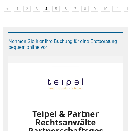
<
1
2
3
4
5
6
7
8
9
10
11
12
Nehmen Sie hier Ihre Buchung für eine Erstberatung
bequem online vor