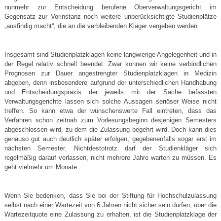
nunmehr zur Entscheidung berufene Oberverwaltungsgericht im
Gegensatz zur Vorinstanz noch weitere unberücksichtigte Studienplätze
„ausfindig macht“, die an die verbleibenden Kläger vergeben werden.
Insgesamt sind Studienplatzklagen keine langwierige Angelegenheit und in
der Regel relativ schnell beendet. Zwar können wir keine verbindlichen
Prognosen zur Dauer angestrengter Studienplatzklagen in Medizin
abgeben, denn insbesondere aufgrund der unterschiedlichen Handhabung
und Entscheidungspraxis der jeweils mit der Sache befassten
Verwaltungsgerichte lassen sich solche Aussagen seriöser Weise nicht
treffen. So kann etwa der wünschenswerte Fall eintreten, dass das
Verfahren schon zeitnah zum Vorlesungsbeginn desjenigen Semesters
abgeschlossen wird, zu dem die Zulassung begehrt wird. Doch kann dies
genauso gut auch deutlich später erfolgen, gegebenenfalls sogar erst im
nächsten Semester. Nichtdestotrotz darf der Studienkläger sich
regelmäßig darauf verlassen, nicht mehrere Jahre warten zu müssen. Es
geht vielmehr um Monate.
Wenn Sie bedenken, dass Sie bei der Stiftung für Hochschulzulassung
selbst nach einer Wartezeit von 6 Jahren nicht sicher sein dürfen, über die
Wartezeitquote eine Zulassung zu erhalten, ist die Studienplatzklage der